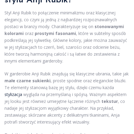
stylu Anji Rubik?
Styl Anji Rubik to połączenie minimalizmu oraz klasycznej
elegancji, co czyni ją jedną z najbardziej rozpoznawalnych
postaci w branży mody. Charakteryzuje się on
stonowanymi
kolorami
oraz
prostymi fasonami
, które w subtelny sposób
podkreślają jej sylwetkę. Główne kolory, jakie można zauważyć
w jej stylizacjach to czerń, biel, szarości oraz odcienie beżu,
które tworzą harmonijną całość i są łatwe do zestawienia z
innymi elementami garderoby.
W garderobie Anji Rubik znajdują się klasyczne ubrania, takie jak
małe czarne sukienki
, proste spodnie oraz eleganckie bluzki.
Te elementy stanowią bazę jej stylu, dzięki czemu każda
stylizacja
wygląda na przemyślaną i spójną. Ważnym aspektem
jej looku jest również umiejętne łączenie różnych
tekstur
, co
nadaje jej stylizacjom wyjątkowy charakter. Na przykład,
zestawiając skórzane akcenty z delikatnymi tkaninami, Anja
potrafi stworzyć interesujący efekt wizualny.