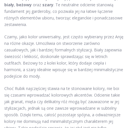
biały
,
beżowy
oraz
szary
. Te neutralne odcienie stanowią
fundament jej garderoby, co pozwala jej na łatwe łączenie
różnych elementów ubioru, tworząc eleganckie i ponadczasowe
zestawienia.
Czarny, jako kolor uniwersalny, jest często wybierany przez Anję
na różne okazje. Umożliwia on stworzenie zarówno
casualowych, jak i bardziej formalnych stylizacji. Biały zapewnia
świeżość i lekkość, doskonale sprawdzając się w letnich
outfitach. Beżowy to z kolei kolor, który dodaje ciepła i
harmonii, a szary idealnie wpisuje się w bardziej minimalistyczne
podejście do mody.
Choć Rubik najczęściej stawia na te stonowane kolory, nie boi
się czasami wprowadzać kolorowych akcentów. Odcienie takie
jak granat, mięta czy delikatny róż mogą być zauważone w jej
stylizacjach, jednak są one zawsze wprowadzane w subtelny
sposób. Dzięki temu, całość pozostaje spójna, a odważniejsze
kolory nie dominują nad minimalistycznym charakterem jej
ubioru. Takie podejście sprawia, że jej styl jest nie tylko