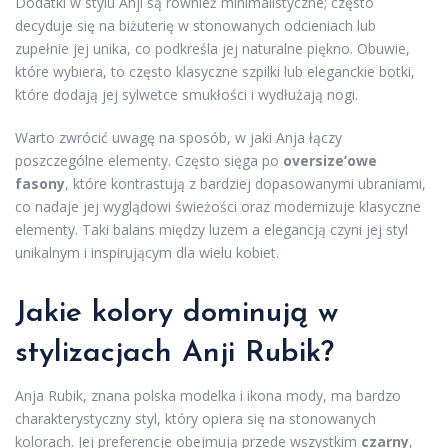
Dodatki w stylu Anji są również minimalistyczne; często
decyduje się na biżuterię w stonowanych odcieniach lub
zupełnie jej unika, co podkreśla jej naturalne piękno. Obuwie,
które wybiera, to często klasyczne szpilki lub eleganckie botki,
które dodają jej sylwetce smukłości i wydłużają nogi.
Warto zwrócić uwagę na sposób, w jaki Anja łączy
poszczególne elementy. Często sięga po
oversize’owe
fasony
, które kontrastują z bardziej dopasowanymi ubraniami,
co nadaje jej wyglądowi świeżości oraz modernizuje klasyczne
elementy. Taki balans między luzem a elegancją czyni jej styl
unikalnym i inspirującym dla wielu kobiet.
Jakie kolory dominują w
stylizacjach Anji Rubik?
Anja Rubik, znana polska modelka i ikona mody, ma bardzo
charakterystyczny styl, który opiera się na stonowanych
kolorach. Jej preferencje obejmują przede wszystkim
czarny
,