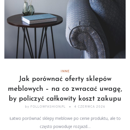
INNE
Jak porównać oferty sklepów
meblowych – na co zwracać uwagę,
by policzyć całkowity koszt zakupu
by
FOLLOWFASHION.PL
4 CZERWCA 2026
Łatwo porównać sklepy meblowe po cenie produktu, ale to
często powoduje rozjazd…