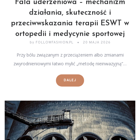
Fala uderzeniowa – mechanizm
działania, skuteczność i
przeciwwskazania terapii ESWT w
ortopedii i medycynie sportowej
by
FOLLOWFASHION.PL
20 MAJA 2026
Przy bólu związanym z przeciążeniem albo zmianami
zwyrodnieniowymi łatwo mylić „metodę nieinwazyjną”…
DALEJ