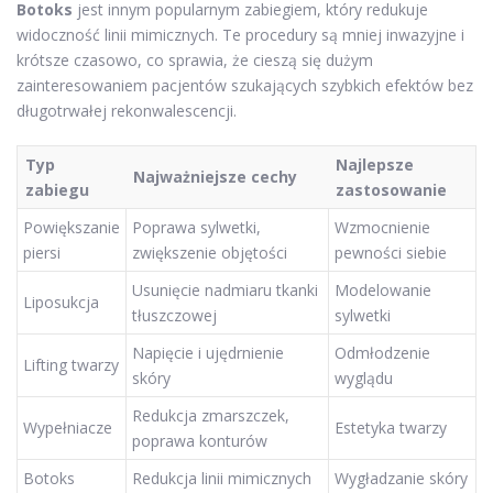
Botoks
jest innym popularnym zabiegiem, który redukuje
widoczność linii mimicznych. Te procedury są mniej inwazyjne i
krótsze czasowo, co sprawia, że cieszą się dużym
zainteresowaniem pacjentów szukających szybkich efektów bez
długotrwałej rekonwalescencji.
Typ
Najlepsze
Najważniejsze cechy
zabiegu
zastosowanie
Powiększanie
Poprawa sylwetki,
Wzmocnienie
piersi
zwiększenie objętości
pewności siebie
Usunięcie nadmiaru tkanki
Modelowanie
Liposukcja
tłuszczowej
sylwetki
Napięcie i ujędrnienie
Odmłodzenie
Lifting twarzy
skóry
wyglądu
Redukcja zmarszczek,
Wypełniacze
Estetyka twarzy
poprawa konturów
Botoks
Redukcja linii mimicznych
Wygładzanie skóry