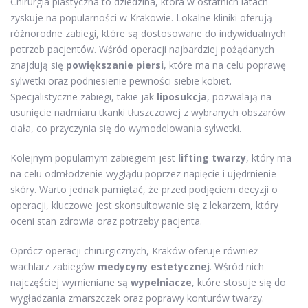
Chirurgia plastyczna to dziedzina, która w ostatnich latach
zyskuje na popularności w Krakowie. Lokalne kliniki oferują
różnorodne zabiegi, które są dostosowane do indywidualnych
potrzeb pacjentów. Wśród operacji najbardziej pożądanych
znajdują się
powiększanie piersi
, które ma na celu poprawę
sylwetki oraz podniesienie pewności siebie kobiet.
Specjalistyczne zabiegi, takie jak
liposukcja
, pozwalają na
usunięcie nadmiaru tkanki tłuszczowej z wybranych obszarów
ciała, co przyczynia się do wymodelowania sylwetki.
Kolejnym popularnym zabiegiem jest
lifting twarzy
, który ma
na celu odmłodzenie wyglądu poprzez napięcie i ujędrnienie
skóry. Warto jednak pamiętać, że przed podjęciem decyzji o
operacji, kluczowe jest skonsultowanie się z lekarzem, który
oceni stan zdrowia oraz potrzeby pacjenta.
Oprócz operacji chirurgicznych, Kraków oferuje również
wachlarz zabiegów
medycyny estetycznej
. Wśród nich
najczęściej wymieniane są
wypełniacze
, które stosuje się do
wygładzania zmarszczek oraz poprawy konturów twarzy.