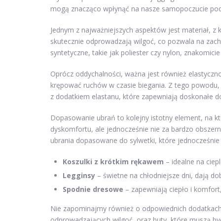
mogą znacząco wpłynąć na nasze samopoczucie podcz
Jednym z najważniejszych aspektów jest materiał, z k
skutecznie odprowadzają wilgoć, co pozwala na zach
syntetyczne, takie jak poliester czy nylon, znakomici
Oprócz oddychalności, ważna jest również elastycznoś
krępować ruchów w czasie biegania. Z tego powodu, 
z dodatkiem elastanu, które zapewniają doskonałe 
Dopasowanie ubrań to kolejny istotny element, na k
dyskomfortu, ale jednocześnie nie za bardzo obszer
ubrania dopasowane do sylwetki, które jednocześnie
Koszulki z krótkim rękawem
– idealne na ciep
Legginsy
– świetne na chłodniejsze dni, dają dob
Spodnie dresowe
– zapewniają ciepło i komfor
Nie zapominajmy również o odpowiednich dodatkach, 
odprowadzających wilgoć, oraz buty, które muszą b