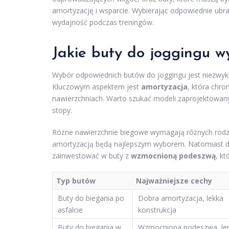
amortyzację i wsparcie. Wybierając odpowiednie ubr
wydajność podczas treningów.
Jakie buty do joggingu w
Wybór odpowiednich butów do joggingu jest niezwykl
Kluczowym aspektem jest
amortyzacja
, która chro
nawierzchniach. Warto szukać modeli zaprojektowany
stopy.
Różne nawierzchnie biegowe wymagają różnych rodzaj
amortyzacją będą najlepszym wyborem. Natomiast dla b
zainwestować w buty z
wzmocnioną podeszwą
, kt
Typ butów
Najważniejsze cechy
Buty do biegania po
Dobra amortyzacja, lekka
asfalcie
konstrukcja
Buty do biegania w
Wzmocniona podeszwa, le