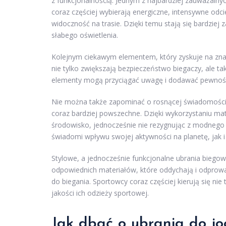
z funkcjonalnością. Jednym z najbardziej zauważaln
coraz częściej wybierają energiczne, intensywne odcie
widoczność na trasie. Dzięki temu stają się bardziej
słabego oświetlenia.
Kolejnym ciekawym elementem, który zyskuje na zna
nie tylko zwiększają bezpieczeństwo biegaczy, ale
elementy mogą przyciągać uwagę i dodawać pewności
Nie można także zapominać o rosnącej świadomości
coraz bardziej powszechne. Dzięki wykorzystaniu ma
środowisko, jednocześnie nie rezygnując z modnego 
świadomi wpływu swojej aktywności na planetę, jak i
Stylowe, a jednocześnie funkcjonalne ubrania biego
odpowiednich materiałów, które oddychają i odprowad
do biegania. Sportowcy coraz częściej kierują się nie 
jakości ich odzieży sportowej.
Jak dbać o ubrania do j