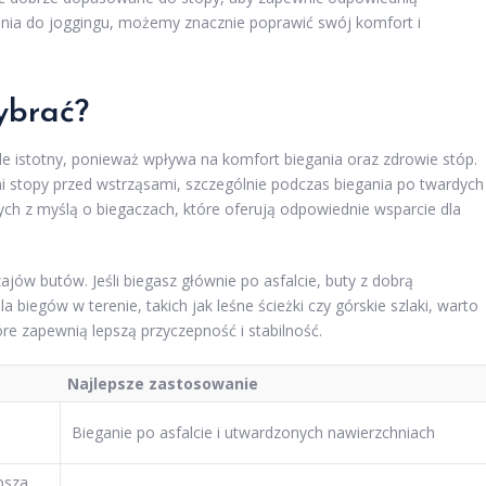
ania do joggingu, możemy znacznie poprawić swój komfort i
ybrać?
e istotny, ponieważ wpływa na komfort biegania oraz zdrowie stóp.
ni stopy przed wstrząsami, szczególnie podczas biegania po twardych
ch z myślą o biegaczach, które oferują odpowiednie wsparcie dla
ów butów. Jeśli biegasz głównie po asfalcie, buty z dobrą
iegów w terenie, takich jak leśne ścieżki czy górskie szlaki, warto
óre zapewnią lepszą przyczepność i stabilność.
Najlepsze zastosowanie
Bieganie po asfalcie i utwardzonych nawierzchniach
psza