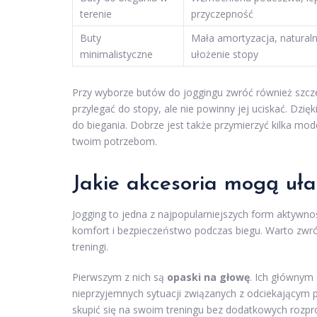
terenie
przyczepność
Buty
Mała amortyzacja, natural
minimalistyczne
ułożenie stopy
Przy wyborze butów do joggingu zwróć również szcz
przylegać do stopy, ale nie powinny jej uciskać. Dzię
do biegania. Dobrze jest także przymierzyć kilka mode
twoim potrzebom.
Jakie akcesoria mogą uła
Jogging to jedna z najpopularniejszych form aktywno
komfort i bezpieczeństwo podczas biegu. Warto zwró
treningi.
Pierwszym z nich są
opaski na głowę
. Ich głównym 
nieprzyjemnych sytuacji związanych z odciekającym
skupić się na swoim treningu bez dodatkowych rozpr