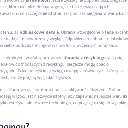
ych trendów są
jasne kolory
, które zyskały na popularności. Biegacze
nie, które nie tylko dodają wigoru, ale także zwiększają ich
 zauważalni, co szczególnie istotne jest podczas biegania w warunkach
czeniu, są
odblaskowe detale
. Ubrania wzbogacone o takie akcent
 także nadają im nowoczesny wygląd. Odpowiednio dobrane odblaskow
 siebie podczas treningów w nocy lub o wczesnych porankach.
 ekologicznej wśród sportowców.
Ubrania z recyklingu
stają się
teriałów pochodzących z recyklingu, biegacze mogą dbać o
wyglądu. Takie podejście przyciąga uwagę zarówno tych, którzy są
 tych, którzy pragną wyglądać stylowo.
we są kluczowe dla komfortu podczas aktywności fizycznej. Dobór
zają wilgoć, jest niezwykle istotny, aby zapewnić najlepsze warunki
tylko estetyką, ale również technologią, co przyczynia się do wysokiej
oggingu?