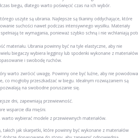
as biegu, dlatego warto poświęcić czas na ich wybór.
tórego uszyte są ubrania. Najlepsze są tkaniny oddychające, które
owanie suchości nawet podczas intensywnego wysiłku. Materiały
e spełniają te wymagania, ponieważ szybko schną i nie wchłaniają pot
ć materiału. Ubrania powinny być na tyle elastyczne, aby nie
wielu biegaczy wybiera legginsy lub spodenki wykonane z materiałów
dopasowanie i swobodę ruchów.
tóry warto zwrócić uwagę. Powinny one być luźne, aby nie powodow
ne, co mogłoby przeszkadzać w biegu. Idealnym rozwiązaniem są
 pozwalają na swobodne poruszanie się.
lejsze dni, zapewniają przewiewność.
re wsparcie dla mięśni.
t, warto wybierać modele z przewiewnych materiałów.
takich jak skarpetki, które powinny być wykonane z materiałów
yć dobrze dopasowane do stopy, aby zapewnić odpowiednią