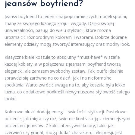
jeansów boyfriend?
Jeansy boyfriend to jeden z najpopularniejszych modeli spodni,
znany ze swojego luźnego kroju i wygody. Dzięki swojej
uniwersalności, pasują do wielu stylizacji, które można
urozmaicić różnorodnymi kolorami i wzorami. Dobrze dobrane
elementy odzieży mogą stworzyć interesujący oraz modny look.
Klasyczne białe koszule to absolutny *must-have* w szafie
każdej kobiety, a w połączeniu z jeansami boyfriend tworzą
elegancki, ale zarazem swobodny zestaw. Taki outfit idealnie
sprawdzi się zarówno na co dzień, jak i na nieformalne
spotkania. Warto zwrócić uwagę na to, aby koszula była lekko
luźna, co dodatkowo podkreśli niewymuszoną stylowość całego
looku.
Kolorowe bluzki dodają energii i świeżości stylizacji. Pastelowe
odcienie, jak mięta czy róż, świetnie kontrastują z ciemniejszymi
odcieniami jeansów. Z kolei intensywne kolory, takie jak
czerwień czy granat, mogą dodać charakteru i ekspresji. Jeśli