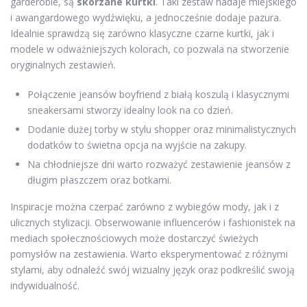
garderobie, są
skórzane kurtki
. Taki zestaw nadaje miejskiego
i awangardowego wydźwięku, a jednocześnie dodaje pazura.
Idealnie sprawdzą się zarówno klasyczne czarne kurtki, jak i
modele w odważniejszych kolorach, co pozwala na stworzenie
oryginalnych zestawień.
Połączenie jeansów boyfriend z białą koszulą i klasycznymi
sneakersami stworzy idealny look na co dzień.
Dodanie dużej torby w stylu shopper oraz minimalistycznych
dodatków to świetna opcja na wyjście na zakupy.
Na chłodniejsze dni warto rozważyć zestawienie jeansów z
długim płaszczem oraz botkami.
Inspiracje można czerpać zarówno z wybiegów mody, jak i z
ulicznych stylizacji. Obserwowanie influencerów i fashionistek na
mediach społecznościowych może dostarczyć świeżych
pomysłów na zestawienia. Warto eksperymentować z różnymi
stylami, aby odnaleźć swój wizualny język oraz podkreślić swoją
indywidualność.