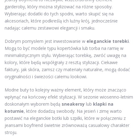
garderoby, który można stylizować na różne sposoby.
Wybierając dodatki do tych spodni, warto skupić się na
akcesoriach, które podkreślą ich luźny krój, jednocześnie
nadając całemu zestawowi elegancji i smaku.
Dobrym pomysłem jest inwestowanie w
eleganckie torebki
.
Mogą to być modele typu kopertówka lub torba na ramię w
minimalistycznym stylu. Wybierając torebkę, zwróć uwagę na
kolory, które będą współgrały z resztą stylizacji. Ciekawe
faktury, jak skóra, zamsz czy materiały naturalne, mogą dodać
oryginalności i świeżości całemu lookowi.
Modne buty to kolejny ważny element, który może znacząco
wpłynąć na końcowy efekt stylizacji. W sezonie wiosenno-letnim
doskonałym wyborem będą
sneakersy
lub
klapki na
koturnie
, które dodadzą swobody. Na jesień i zimę warto
postawić na eleganckie botki lub szpilki, które w połączeniu z
jeansami boyfriend świetnie zrównoważą casualowy charakter
stroju.