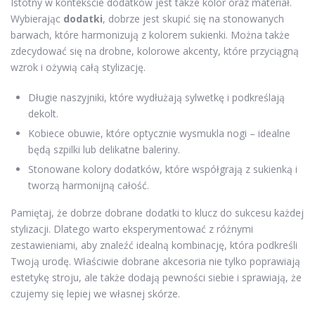
Istotny w kontekście dodatków jest także kolor oraz materiał.
Wybierając
dodatki
, dobrze jest skupić się na stonowanych
barwach, które harmonizują z kolorem sukienki. Można także
zdecydować się na drobne, kolorowe akcenty, które przyciągną
wzrok i ożywią całą stylizację.
Długie naszyjniki, które wydłużają sylwetkę i podkreślają
dekolt.
Kobiece obuwie, które optycznie wysmukla nogi – idealne
będą szpilki lub delikatne baleriny.
Stonowane kolory dodatków, które współgrają z sukienką i
tworzą harmonijną całość.
Pamiętaj, że dobrze dobrane dodatki to klucz do sukcesu każdej
stylizacji. Dlatego warto eksperymentować z różnymi
zestawieniami, aby znaleźć idealną kombinację, która podkreśli
Twoją urodę. Właściwie dobrane akcesoria nie tylko poprawiają
estetykę stroju, ale także dodają pewności siebie i sprawiają, że
czujemy się lepiej we własnej skórze.