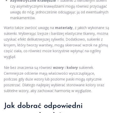
Asymetryczne krawędzie
– Sukienki z nierównym dołem
czy asymetrycznymi krawędziami mogą również przyciągać
uwagę do nóg, jednocześnie odciągając ją od ewentualnych
mankamentów.
Warto także zwrócić uwagę na
materiały
, z jakich wykonane są
sukienki. Wybierając lżejsze i bardziej elastyczne tkaniny, można
uzyskać efekt delikatniejszej sylwetki. Dodatkowo, sukienki z
krojem, który tworzy warstwy, mogą skierować wzrok na górną
część ciała, co również może korzystnie wpłynąć na ogólny
wygląd.
Nie bez znaczenia są również
wzory
i
kolory
sukienek.
Ciemniejsze odcienie mają właściwości wyszczuplające,
podczas gdy duże wzory lub poziome paski mogą optycznie
poszerzać. Dlatego najlepiej wybierać stonowane kolory oraz
subtelne wzory, aby zachować harmonię w wyglądzie.
Jak dobrać odpowiedni