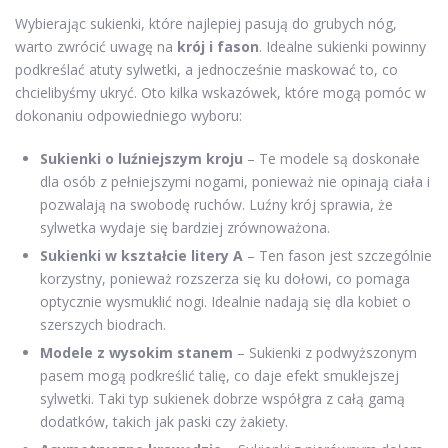
Wybierając sukienki, które najlepiej pasują do grubych nóg,
warto zwrócić uwagę na
krój i fason
. Idealne sukienki powinny
podkreślać atuty sylwetki, a jednocześnie maskować to, co
chcielibyśmy ukryć. Oto kilka wskazówek, które mogą pomóc w
dokonaniu odpowiedniego wyboru:
Sukienki o luźniejszym kroju
– Te modele są doskonałe
dla osób z pełniejszymi nogami, ponieważ nie opinają ciała i
pozwalają na swobodę ruchów. Luźny krój sprawia, że
sylwetka wydaje się bardziej zrównoważona.
Sukienki w kształcie litery A
– Ten fason jest szczególnie
korzystny, ponieważ rozszerza się ku dołowi, co pomaga
optycznie wysmuklić nogi. Idealnie nadają się dla kobiet o
szerszych biodrach.
Modele z wysokim stanem
– Sukienki z podwyższonym
pasem mogą podkreślić talię, co daje efekt smuklejszej
sylwetki. Taki typ sukienek dobrze współgra z całą gamą
dodatków, takich jak paski czy żakiety.