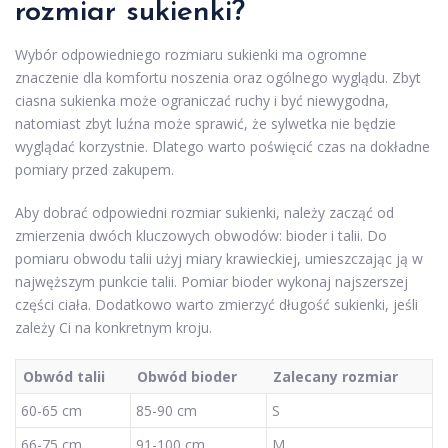
rozmiar sukienki?
Wybór odpowiedniego rozmiaru sukienki ma ogromne
znaczenie dla komfortu noszenia oraz ogólnego wyglądu. Zbyt
ciasna sukienka może ograniczać ruchy i być niewygodna,
natomiast zbyt luźna może sprawić, że sylwetka nie będzie
wyglądać korzystnie. Dlatego warto poświęcić czas na dokładne
pomiary przed zakupem.
Aby dobrać odpowiedni rozmiar sukienki, należy zacząć od
zmierzenia dwóch kluczowych obwodów: bioder i talii. Do
pomiaru obwodu talii użyj miary krawieckiej, umieszczając ją w
najwęższym punkcie talii. Pomiar bioder wykonaj najszerszej
części ciała. Dodatkowo warto zmierzyć długość sukienki, jeśli
zależy Ci na konkretnym kroju.
Obwód talii
Obwód bioder
Zalecany rozmiar
60-65 cm
85-90 cm
S
66-75 cm
91-100 cm
M