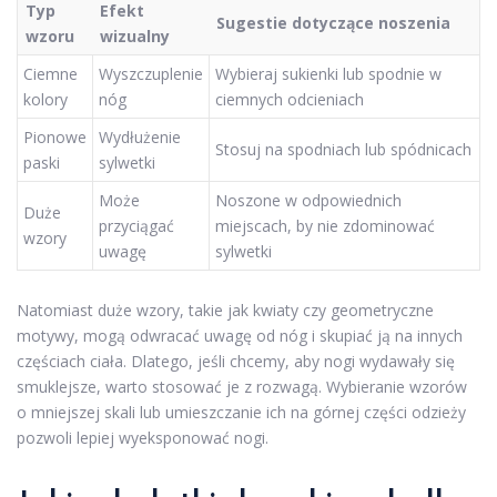
Typ
Efekt
Sugestie dotyczące noszenia
wzoru
wizualny
Ciemne
Wyszczuplenie
Wybieraj sukienki lub spodnie w
kolory
nóg
ciemnych odcieniach
Pionowe
Wydłużenie
Stosuj na spodniach lub spódnicach
paski
sylwetki
Może
Noszone w odpowiednich
Duże
przyciągać
miejscach, by nie zdominować
wzory
uwagę
sylwetki
Natomiast duże wzory, takie jak kwiaty czy geometryczne
motywy, mogą odwracać uwagę od nóg i skupiać ją na innych
częściach ciała. Dlatego, jeśli chcemy, aby nogi wydawały się
smuklejsze, warto stosować je z rozwagą. Wybieranie wzorów
o mniejszej skali lub umieszczanie ich na górnej części odzieży
pozwoli lepiej wyeksponować nogi.