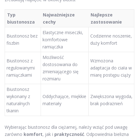
Typ
Najważniejsze
Najlepsze
biustonosza
cechy
zastosowanie
Elastyczne miseczki,
Biustonosz bez
Codzienne noszenie,
komfortowe
fiszbin
duży komfort
ramiączka
Możliwość
Biustonosz z
Wzmożona
dostosowania do
regulowanymi
adaptacja do ciała w
zmieniającego się
ramiączkami
miarę postępu ciąży
rozmiaru
Biustonosz
wykonany z
Oddychające, miękkie
Zwiększona wygoda,
naturalnych
materiały
brak podrażnień
tkanin
Wybierając biustonosz dla ciężarnej, należy wziąć pod uwagę
zarówno
komfort
, jak i
praktyczność
. Odpowiednia bielizna