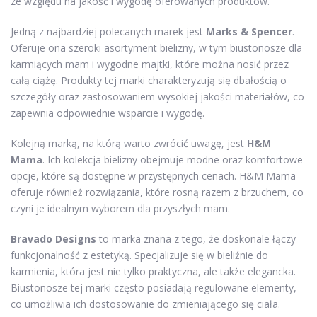
ze względu na jakość i wygodę oferowanych produktów.
Jedną z najbardziej polecanych marek jest
Marks & Spencer
.
Oferuje ona szeroki asortyment bielizny, w tym biustonosze dla
karmiących mam i wygodne majtki, które można nosić przez
całą ciążę. Produkty tej marki charakteryzują się dbałością o
szczegóły oraz zastosowaniem wysokiej jakości materiałów, co
zapewnia odpowiednie wsparcie i wygodę.
Kolejną marką, na którą warto zwrócić uwagę, jest
H&M
Mama
. Ich kolekcja bielizny obejmuje modne oraz komfortowe
opcje, które są dostępne w przystępnych cenach. H&M Mama
oferuje również rozwiązania, które rosną razem z brzuchem, co
czyni je idealnym wyborem dla przyszłych mam.
Bravado Designs
to marka znana z tego, że doskonale łączy
funkcjonalność z estetyką. Specjalizuje się w bieliźnie do
karmienia, która jest nie tylko praktyczna, ale także elegancka.
Biustonosze tej marki często posiadają regulowane elementy,
co umożliwia ich dostosowanie do zmieniającego się ciała.