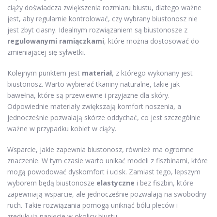
ciąży doświadcza zwiększenia rozmiaru biustu, dlatego ważne
jest, aby regularnie kontrolować, czy wybrany biustonosz nie
jest zbyt ciasny. Idealnym rozwiązaniem są biustonosze z
regulowanymi ramiączkami
, które można dostosować do
zmieniającej się sylwetki.
Kolejnym punktem jest
materiał
, z którego wykonany jest
biustonosz. Warto wybierać tkaniny naturalne, takie jak
bawełna, które są przewiewne i przyjazne dla skóry.
Odpowiednie materiały zwiększają komfort noszenia, a
jednocześnie pozwalają skórze oddychać, co jest szczególnie
ważne w przypadku kobiet w ciąży.
Wsparcie, jakie zapewnia biustonosz, również ma ogromne
znaczenie. W tym czasie warto unikać modeli z fiszbinami, które
mogą powodować dyskomfort i ucisk. Zamiast tego, lepszym
wyborem będą biustonosze
elastyczne
i bez fiszbin, które
zapewniają wsparcie, ale jednocześnie pozwalają na swobodny
ruch. Takie rozwiązania pomogą uniknąć bólu pleców i
zredukują napięcie w okolicy biustu.