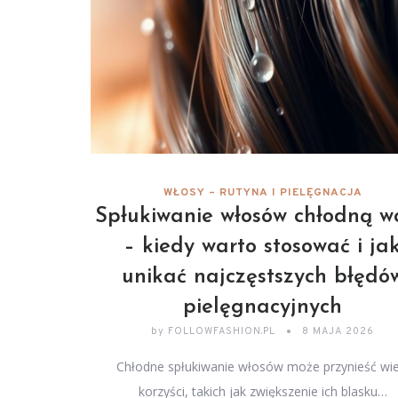
WŁOSY – RUTYNA I PIELĘGNACJA
Spłukiwanie włosów chłodną w
– kiedy warto stosować i ja
unikać najczęstszych błędó
pielęgnacyjnych
by
FOLLOWFASHION.PL
8 MAJA 2026
Chłodne spłukiwanie włosów może przynieść wie
korzyści, takich jak zwiększenie ich blasku…