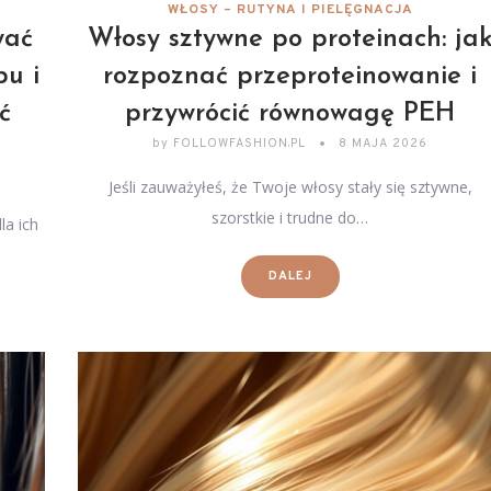
WŁOSY – RUTYNA I PIELĘGNACJA
wać
Włosy sztywne po proteinach: ja
pu i
rozpoznać przeproteinowanie i
ć
przywrócić równowagę PEH
by
FOLLOWFASHION.PL
8 MAJA 2026
Jeśli zauważyłeś, że Twoje włosy stały się sztywne,
szorstkie i trudne do…
a ich
DALEJ