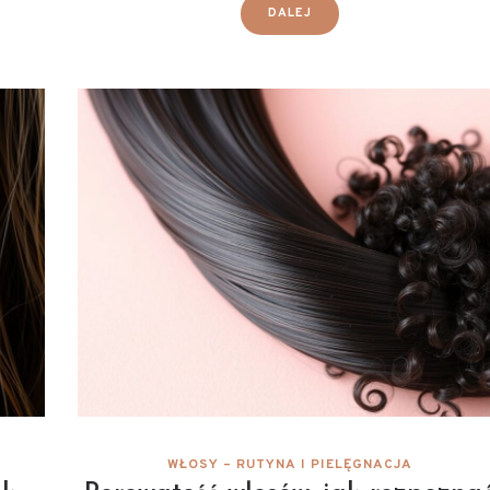
DALEJ
WŁOSY – RUTYNA I PIELĘGNACJA