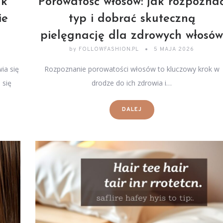
ak
Porowatość włosów: jak rozpozna
ie
typ i dobrać skuteczną
pielęgnację dla zdrowych włosó
by
FOLLOWFASHION.PL
5 MAJA 2026
ia się
Rozpoznanie porowatości włosów to kluczowy krok w
 się
drodze do ich zdrowia i…
DALEJ