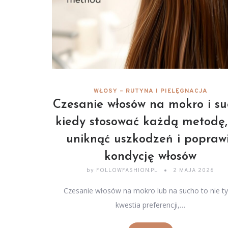
WŁOSY – RUTYNA I PIELĘGNACJA
Czesanie włosów na mokro i su
kiedy stosować każdą metodę,
uniknąć uszkodzeń i popraw
kondycję włosów
by
FOLLOWFASHION.PL
2 MAJA 2026
Czesanie włosów na mokro lub na sucho to nie ty
kwestia preferencji,…