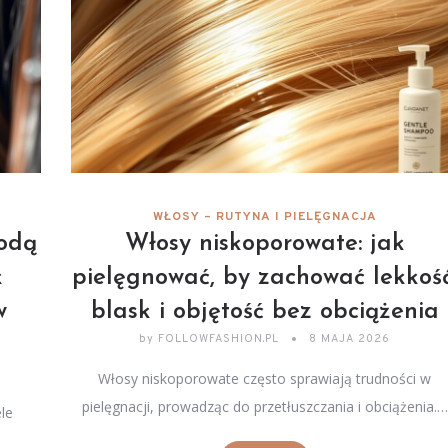
WŁOSY – RUTYNA I PIELĘGNACJA
odą
Włosy niskoporowate: jak
k
pielęgnować, by zachować lekkość
w
blask i objętość bez obciążenia
by
FOLLOWFASHION.PL
8 MAJA 2026
Włosy niskoporowate często sprawiają trudności w
pielęgnacji, prowadząc do przetłuszczania i obciążenia.…
le