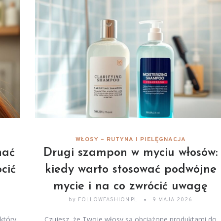
WŁOSY – RUTYNA I PIELĘGNACJA
nać
Drugi szampon w myciu włosów:
cić
kiedy warto stosować podwójne
mycie i na co zwrócić uwagę
by
FOLLOWFASHION.PL
9 MAJA 2026
który
Czujesz, że Twoje włosy są obciążone produktami do