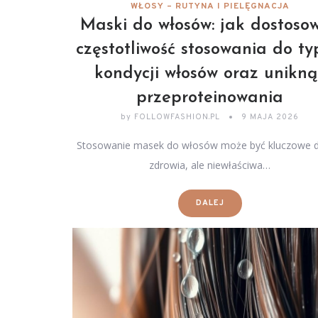
WŁOSY – RUTYNA I PIELĘGNACJA
Maski do włosów: jak dostoso
częstotliwość stosowania do ty
kondycji włosów oraz unikną
przeproteinowania
by
FOLLOWFASHION.PL
9 MAJA 2026
Stosowanie masek do włosów może być kluczowe dl
zdrowia, ale niewłaściwa…
DALEJ