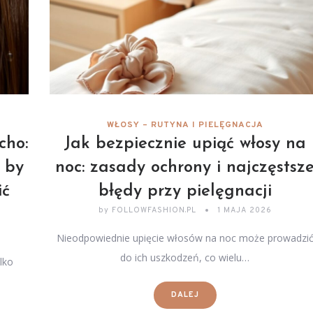
WŁOSY – RUTYNA I PIELĘGNACJA
cho:
Jak bezpiecznie upiąć włosy na
 by
noc: zasady ochrony i najczęstsz
ić
błędy przy pielęgnacji
by
FOLLOWFASHION.PL
1 MAJA 2026
Nieodpowiednie upięcie włosów na noc może prowadzi
do ich uszkodzeń, co wielu…
lko
DALEJ