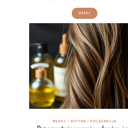
DALEJ
WŁOSY – RUTYNA I PIELĘGNACJA