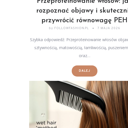
Przeproteinowanie włosów: j
rozpoznać objawy i skuteczn
przywrócić równowagę PEH
by
FOLLOWFASHION.PL
7 MAJA 2026
Szybka odpowiedź: Przeproteinowanie włosów objaw
sztywnością, matowością, łamliwością, puszeniem
oraz…
DALEJ