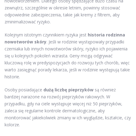
nowotworzeniem. Dlatego osoby spędzające dużo czasu na
zewnątrz, szczególnie w okresie letnim, powinny stosować
odpowiednie zabezpieczenia, takie jak kremy z filtrem, aby
zminimalizować ryzyko.
Kolejnym istotnym czynnikiem ryzyka jest
historia rodzinna
nowotworów skóry
. Jeśli w rodzinie występowały przypadki
czerniaka lub innych nowotworów skóry, ryzyko ich pojawienia
się u kolejnych pokoleń wzrasta. Geny mogą odgrywać
kluczową rolę w predyspozycjach do rozwoju tych chorób, więc
warto zasięgnąć porady lekarza, jeśli w rodzinie występują takie
historie.
Osoby posiadające
dużą liczbę pieprzyków
są również
bardziej narażone na rozwój pieprzyków rakowych. W
przypadku, gdy na ciele występuje więcej niż 50 pieprzyków,
zaleca się regularne kontrole dermatologiczne, aby
monitorować jakiekolwiek zmiany w ich wyglądzie, kształcie, czy
kolorze.