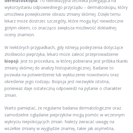
dermatoskopia
. To nieinwazyjna technika polegająca na
wykorzystaniu odpowiedniego przyrządu – dermatoskopu, który
umożliwia powiększenie obrazu zmiany skórnej. Dzięki temu
lekarz może dostrzec szczegóły, które mogą być niewidoczne
gołym okiem, co znacząco zwiększa możliwość dokładnej
oceny znamion.
W niektórych przypadkach, gdy istnieją podejrzenia dotyczące
złośliwości pieprzyka, lekarz może zalecić przeprowadzenie
biopsji
. Jest to procedura, w której pobierana jest próbka tkanki
zmiany skórnej do analizy histopatologicznej. Badanie to
pozwala na potwierdzenie lub wykluczenie nowotworu oraz
określenie jego rodzaju. Biopsja jest niezwykle istotna,
ponieważ daje ostateczną odpowiedź na pytanie o charakter
zmian.
Warto pamiętać, że regularne badania dermatologiczne oraz
samodzielne oglądanie pieprzyków mogą pomóc w wczesnym
wykryciu niepokojących zmian. Należy zwracać uwagę na
wszelkie zmiany w wyglądzie znamię, takie jak asymetria,