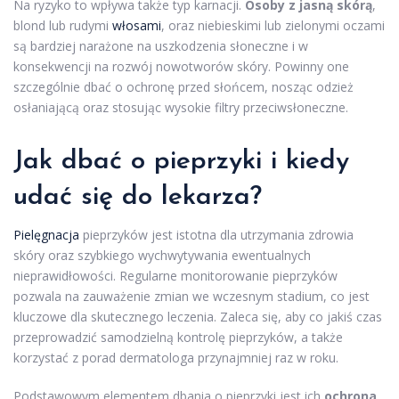
Na ryzyko to wpływa także typ karnacji.
Osoby z jasną skórą
,
blond lub rudymi
włosami
, oraz niebieskimi lub zielonymi oczami
są bardziej narażone na uszkodzenia słoneczne i w
konsekwencji na rozwój nowotworów skóry. Powinny one
szczególnie dbać o ochronę przed słońcem, nosząc odzież
osłaniającą oraz stosując wysokie filtry przeciwsłoneczne.
Jak dbać o pieprzyki i kiedy
udać się do lekarza?
Pielęgnacja
pieprzyków jest istotna dla utrzymania zdrowia
skóry oraz szybkiego wychwytywania ewentualnych
nieprawidłowości. Regularne monitorowanie pieprzyków
pozwala na zauważenie zmian we wczesnym stadium, co jest
kluczowe dla skutecznego leczenia. Zaleca się, aby co jakiś czas
przeprowadzić samodzielną kontrolę pieprzyków, a także
korzystać z porad dermatologa przynajmniej raz w roku.
Podstawowym elementem dbania o pieprzyki jest ich
ochrona