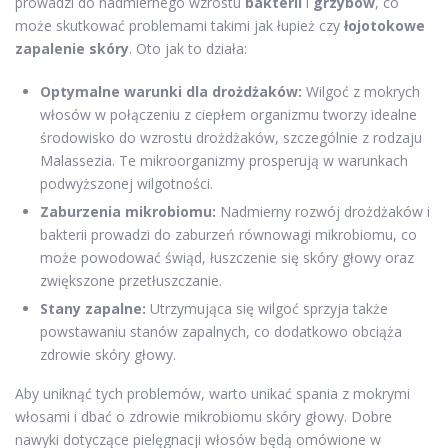
prowadzi do nadmiernego wzrostu
bakterii
i
grzybów
, co
może skutkować problemami takimi jak łupież czy
łojotokowe
zapalenie skóry
. Oto jak to działa:
Optymalne warunki dla drożdżaków:
Wilgoć z mokrych
włosów w połączeniu z ciepłem organizmu tworzy idealne
środowisko do wzrostu drożdżaków, szczególnie z rodzaju
Malassezia. Te mikroorganizmy prosperują w warunkach
podwyższonej wilgotności.
Zaburzenia mikrobiomu:
Nadmierny rozwój drożdżaków i
bakterii prowadzi do zaburzeń równowagi mikrobiomu, co
może powodować świąd, łuszczenie się skóry głowy oraz
zwiększone przetłuszczanie.
Stany zapalne:
Utrzymująca się wilgoć sprzyja także
powstawaniu stanów zapalnych, co dodatkowo obciąża
zdrowie skóry głowy.
Aby uniknąć tych problemów, warto unikać spania z mokrymi
włosami i dbać o zdrowie mikrobiomu skóry głowy. Dobre
nawyki dotyczące pielęgnacji włosów będą omówione w