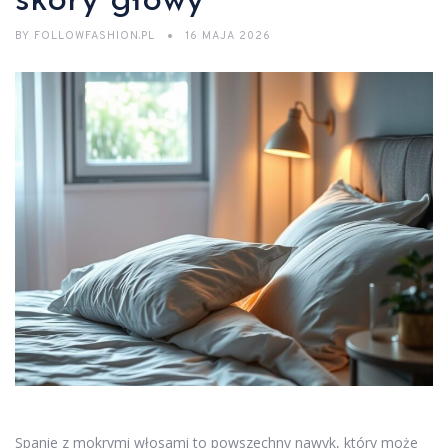
skóry głowy
BY
FOLLOWFASHION.PL
16 MAJA 2026
Spanie z mokrymi włosami to powszechny nawyk, który może