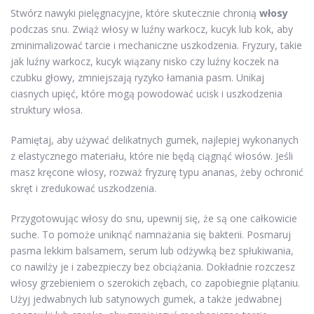
Stwórz nawyki pielęgnacyjne, które skutecznie chronią
włosy
podczas snu. Zwiąż włosy w luźny warkocz, kucyk lub kok, aby
zminimalizować tarcie i mechaniczne uszkodzenia. Fryzury, takie
jak luźny warkocz, kucyk wiązany nisko czy luźny koczek na
czubku głowy, zmniejszają ryzyko łamania pasm. Unikaj
ciasnych upięć, które mogą powodować ucisk i uszkodzenia
struktury włosa.
Pamiętaj, aby używać delikatnych gumek, najlepiej wykonanych
z elastycznego materiału, które nie będą ciągnąć włosów. Jeśli
masz kręcone włosy, rozważ fryzurę typu ananas, żeby ochronić
skręt i zredukować uszkodzenia.
Przygotowując włosy do snu, upewnij się, że są one całkowicie
suche. To pomoże uniknąć namnażania się bakterii. Posmaruj
pasma lekkim balsamem, serum lub odżywką bez spłukiwania,
co nawilży je i zabezpieczy bez obciążania. Dokładnie rozczesz
włosy grzebieniem o szerokich zębach, co zapobiegnie plątaniu.
Użyj jedwabnych lub satynowych gumek, a także jedwabnej