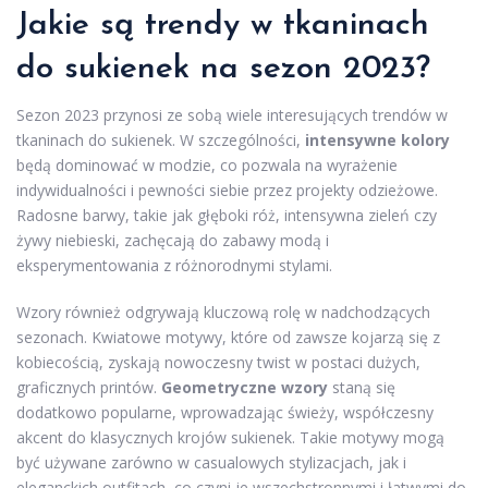
Jakie są trendy w tkaninach
do sukienek na sezon 2023?
Sezon 2023 przynosi ze sobą wiele interesujących trendów w
tkaninach do sukienek. W szczególności,
intensywne kolory
będą dominować w modzie, co pozwala na wyrażenie
indywidualności i pewności siebie przez projekty odzieżowe.
Radosne barwy, takie jak głęboki róż, intensywna zieleń czy
żywy niebieski, zachęcają do zabawy modą i
eksperymentowania z różnorodnymi stylami.
Wzory również odgrywają kluczową rolę w nadchodzących
sezonach. Kwiatowe motywy, które od zawsze kojarzą się z
kobiecością, zyskają nowoczesny twist w postaci dużych,
graficznych printów.
Geometryczne wzory
staną się
dodatkowo popularne, wprowadzając świeży, współczesny
akcent do klasycznych krojów sukienek. Takie motywy mogą
być używane zarówno w casualowych stylizacjach, jak i
eleganckich outfitach, co czyni je wszechstronnymi i łatwymi do