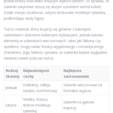
powierzchnią oraz lekko lśniącym wykończeniem, co sprawia, że
sukienki satynowe cieszą się dużym uznaniem wśród kobiet.
Dzięki swojej strukturze, satyna doskonale modeluje sylwetkę,
podkreślając atuty figury.
Tiul to materiał, który kojarzy się głównie z balowymi
sukienkami i dziecinno-kobiecymi stylizacjami. Jednak tiulowe
elementy w sukienkach wieczorowych, takie jak falbany czy
spódnice, mogą nadać kreacji wyjątkowego i romantycznego
charakteru. Jego lekkość sprawia, że sukienka będzie wyglądała
świetnie nawet podczas tańca.
Rodzaj
Najważniejsze
Najlepsze
tkaniny
cechy
zastosowanie
Delikatny, odbija
Sukienki wieczorowe na
Jedwab
światło, komfortowy
formalne wyjścia
Gładka, lśniąca,
Sukienki na galowe
Satyna
dobrze modeluje
imprezy
sylwetkę