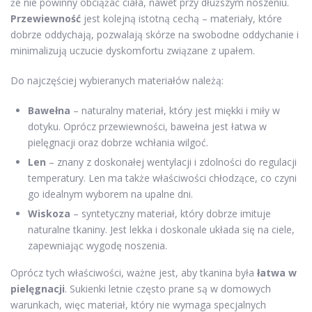
że nie powinny obciążać ciała, nawet przy dłuższym noszeniu.
Przewiewność
jest kolejną istotną cechą – materiały, które
dobrze oddychają, pozwalają skórze na swobodne oddychanie i
minimalizują uczucie dyskomfortu związane z upałem.
Do najczęściej wybieranych materiałów należą:
Bawełna
– naturalny materiał, który jest miękki i miły w
dotyku. Oprócz przewiewności, bawełna jest łatwa w
pielęgnacji oraz dobrze wchłania wilgoć.
Len
– znany z doskonałej wentylacji i zdolności do regulacji
temperatury. Len ma także właściwości chłodzące, co czyni
go idealnym wyborem na upalne dni.
Wiskoza
– syntetyczny materiał, który dobrze imituje
naturalne tkaniny. Jest lekka i doskonale układa się na ciele,
zapewniając wygodę noszenia.
Oprócz tych właściwości, ważne jest, aby tkanina była
łatwa w
pielęgnacji
. Sukienki letnie często prane są w domowych
warunkach, więc materiał, który nie wymaga specjalnych