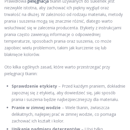
Prawidłowa
pielęgnacja
tkanin używanych do sukienek jest
niezwykle istotna, aby zachować ich piękny wygląd oraz
trwałość na dłużej. W zależności od rodzaju materiału, metody
prania i suszenia mogą się znacznie różnić, dlatego warto
wsłuchiwać się w zalecenia producenta. Etykiety z instrukcjami
prania często zawierają informacje o odpowiedniej
temperaturze, sposobach prania oraz suszenia, co może
zapobiec wielu problemom, takim jak kurczenie się lub
blaknięcie kolorów.
Oto kilka ogólnych zasad, które warto przestrzegać przy
pielęgnacji tkanin:
Sprawdzenie etykiety
– Przed każdym praniem, dokładnie
zapoznaj się z etykietą, aby dowiedzieć się, jaki sposób
prania i suszenia będzie najbezpieczniejszy dla materiału.
Pranie w zimnej wodzie
– Wiele tkanin, zwłaszcza
delikatnych, najlepiej prać w zimnej wodzie, co pomaga
zachować ich kształt i kolor.
Unikanie nadmiaru detergentów
– Użyj tylko