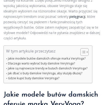
sandały na koturnie. Dzięki połączeniu modnego designu z
wysoką jakością wykonania, obuwie VeryVoga staje się
idealnym wyborem na różnorodne okazje. Warto przyjrzeć się
najnowszym trendom oraz poznać sekrety
pielęgnacji
, które
pozwolą cieszyć się pięknem i funkcjonalnością tych
wyjątkowych butów. Gdzie zatem najlepiej zaopatrzyć się w te
stylowe modele? Odpowiedzi na te pytania znajdziesz w dalszej
części artykułu.
W tym artykule przeczytasz
Jakie modele butów damskich oferuje marka VeryVoga?
Dlaczego warto wybrać buty damskie VeryVoga?
Jakie są najnowsze trendy w butach damskich VeryVoga?
Jak dbać o buty damskie VeryVoga, aby służyły dłużej?
Gdzie kupić buty damskie VeryVoga?
Jakie modele butów damskich
oferuje marka VeryVoga?