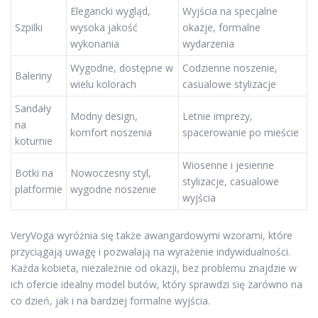
Elegancki wygląd,
Wyjścia na specjalne
Szpilki
wysoka jakość
okazje, formalne
wykonania
wydarzenia
Wygodne, dostępne w
Codzienne noszenie,
Baleriny
wielu kolorach
casualowe stylizacje
Sandały
Modny design,
Letnie imprezy,
na
komfort noszenia
spacerowanie po mieście
koturnie
Wiosenne i jesienne
Botki na
Nowoczesny styl,
stylizacje, casualowe
platformie
wygodne noszenie
wyjścia
VeryVoga wyróżnia się także awangardowymi wzorami, które
przyciągają uwagę i pozwalają na wyrażenie indywidualności.
Każda kobieta, niezależnie od okazji, bez problemu znajdzie w
ich ofercie idealny model butów, który sprawdzi się zarówno na
co dzień, jak i na bardziej formalne wyjścia.