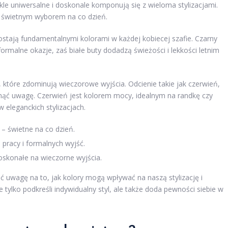
kle uniwersalne i doskonale komponują się z wieloma stylizacjami.
ą świetnym wyborem na co dzień.
ostają fundamentalnymi kolorami w każdej kobiecej szafie. Czarny
 formalne okazje, zaś białe buty dodadzą świeżości i lekkości letnim
, które zdominują wieczorowe wyjścia. Odcienie takie jak czerwień,
gnąć uwagę. Czerwień jest kolorem mocy, idealnym na randkę czy
 eleganckich stylizacjach.
 – świetne na co dzień.
o pracy i formalnych wyjść.
doskonałe na wieczorne wyjścia.
 uwagę na to, jak kolory mogą wpływać na naszą stylizację i
ylko podkreśli indywidualny styl, ale także doda pewności siebie w