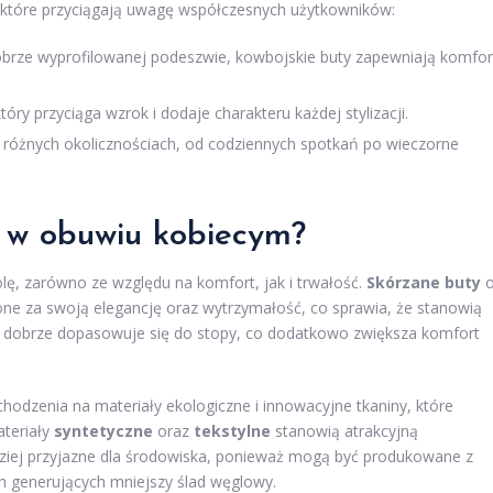
 które przyciągają uwagę współczesnych użytkowników:
dobrze wyprofilowanej podeszwie, kowbojskie buty zapewniają komfor
ry przyciąga wzrok i dodaje charakteru każdej stylizacji.
różnych okolicznościach, od codziennych spotkań po wieczorne
ą w obuwiu kobiecym?
ę, zarówno ze względu na komfort, jak i trwałość.
Skórzane buty
o
ione za swoją elegancję oraz wytrzymałość, co sprawia, że stanowią
na dobrze dopasowuje się do stopy, co dodatkowo zwiększa komfort
chodzenia na materiały ekologiczne i innowacyjne tkaniny, które
teriały
syntetyczne
oraz
tekstylne
stanowią atrakcyjną
rdziej przyjazne dla środowiska, ponieważ mogą być produkowane z
h generujących mniejszy ślad węglowy.