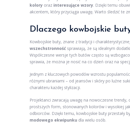
kolory
oraz
interesujące wzory
. Dzięki temu obuwie
akcentem, który przyciąga uwagę. Warto śledzić te z
Dlaczego kowbojskie buty
Kowbojskie buty, znane z tradycji i charakterystyczn
wszechstronność
sprawiają, że są idealnym dodatki
Współczesne wersje tych butów często są wzbogacon
sprawia, że można je nosić na co dzień oraz na specj
Jednym z kluczowych powodów wzrostu popularności
różnymi ubraniami – od jeansów i skóry po luźne sukie
charakteru każdej stylizacji.
Projektanci zwracają uwagę na nowoczesne trendy, 
prostszych form, stonowanych kolorów i wysokiej jak
odbiorców. Dzięki temu, kowbojskie buty przestały b
modowego ekwipunku
dla wielu osób.