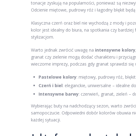
tonacje zyskują na popularności, ponieważ są niezwy
Odcienie miętowe, pudrowy róż i łagodny błękit będ
Klasyczna czerń oraz biel nie wychodzą z mody i poz
kolor jest idealny do biura, na spotkania czy bardziej
stylizacjom.
Warto jednak zwrócić uwagę na
intensywne kolory
granat czy zielenie mogą dodać charakteru i przycią
wieczorne imprezy, podczas gdy granat sprawdzi się w
Pastelowe kolory
: miętowy, pudrowy róż, błękit
Czerń i biel
: eleganckie, uniwersalne – idealne d
Intensywne barwy
: czerwień, granat, zieleń – 
Wybierając buty na nadchodzący sezon, warto zwrócić
samopoczucie. Odpowiedni dobór kolorów obuwia nie t
każdej sytuacji.