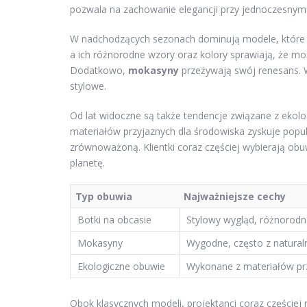
pozwala na zachowanie elegancji przy jednoczesnym
W nadchodzących sezonach dominują modele, które cz
a ich różnorodne wzory oraz kolory sprawiają, że moż
Dodatkowo,
mokasyny
przeżywają swój renesans. W
stylowe.
Od lat widoczne są także tendencje związane z eko
materiałów przyjaznych dla środowiska zyskuje pop
zrównoważoną. Klientki coraz częściej wybierają obu
planetę.
Typ obuwia
Najważniejsze cechy
Botki na obcasie
Stylowy wygląd, różnorodne
Mokasyny
Wygodne, często z natural
Ekologiczne obuwie
Wykonane z materiałów pr
Obok klasycznych modeli, projektanci coraz częściej