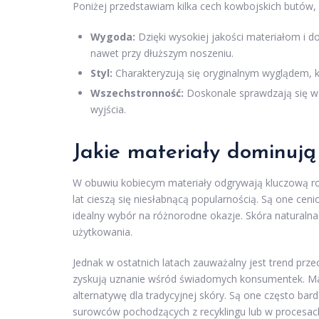
Poniżej przedstawiam kilka cech kowbojskich butów,
Wygoda:
Dzięki wysokiej jakości materiałom i 
nawet przy dłuższym noszeniu.
Styl:
Charakteryzują się oryginalnym wyglądem, któ
Wszechstronność:
Doskonale sprawdzają się w 
wyjścia.
Jakie materiały dominuj
W obuwiu kobiecym materiały odgrywają kluczową rol
lat cieszą się niesłabnącą popularnością. Są one cen
idealny wybór na różnorodne okazje. Skóra natural
użytkowania.
Jednak w ostatnich latach zauważalny jest trend prze
zyskują uznanie wśród świadomych konsumentek. Ma
alternatywę dla tradycyjnej skóry. Są one często ba
surowców pochodzących z recyklingu lub w procesac