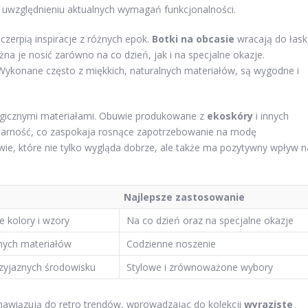
 uwzględnieniu aktualnych wymagań funkcjonalności.
erpią inspiracje z różnych epok.
Botki na obcasie
wracają do łask
na je nosić zarówno na co dzień, jak i na specjalne okazje.
ykonane często z miękkich, naturalnych materiałów, są wygodne i
logicznymi materiałami. Obuwie produkowane z
ekoskóry
i innych
ularność, co zaspokaja rosnące zapotrzebowanie na modę
wie, które nie tylko wygląda dobrze, ale także ma pozytywny wpływ n
Najlepsze zastosowanie
 kolory i wzory
Na co dzień oraz na specjalne okazje
nych materiałów
Codzienne noszenie
zyjaznych środowisku
Stylowe i zrównoważone wybory
 nawiązują do retro trendów, wprowadzając do kolekcji
wyraziste