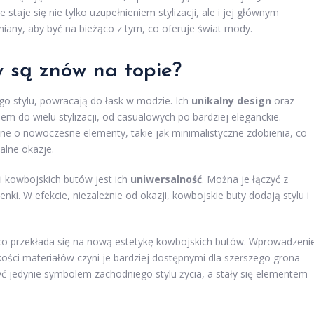
 staje się nie tylko uzupełnieniem stylizacji, ale i jej głównym
miany, aby być na bieżąco z tym, co oferuje świat mody.
 są znów na topie?
ego stylu, powracają do łask w modzie. Ich
unikalny design
oraz
em do wielu stylizacji, od casualowych po bardziej eleganckie.
e o nowoczesne elementy, takie jak minimalistyczne zdobienia, co
alne okazje.
 kowbojskich butów jest ich
uniwersalność
. Można je łączyć z
nki. W efekcie, niezależnie od okazji, kowbojskie buty dodają stylu i
co przekłada się na nową estetykę kowbojskich butów. Wprowadzeni
ości materiałów czyni je bardziej dostępnymi dla szerszego grona
yć jedynie symbolem zachodniego stylu życia, a stały się elementem