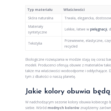
Typ materiału
Właściwości
Skóra naturalna
Trwała, elegancka, dostosow
Materiały
Lekkie, łatwe w
pielęgnacji
, 
syntetyczne
Przewiewne, elastyczne, cz
Tekstylia
recycled
Ekologiczne rozwiązania w modzie stają się coraz ba
modeli. Producenci oferują obuwie z materiałów taki
także ma właściwości wodoodporne i oddychające. D
tym z dbałości o naszą planetę.
Jakie kolory obuwia będ
W nadchodzącym sezonie kolory obuwia kobiecego bę
siebie. Wśród
modnych kolorów
znajdziemy zarówno