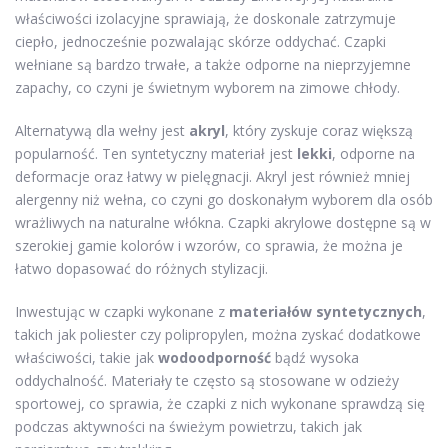
właściwości izolacyjne sprawiają, że doskonale zatrzymuje
ciepło, jednocześnie pozwalając skórze oddychać. Czapki
wełniane są bardzo trwałe, a także odporne na nieprzyjemne
zapachy, co czyni je świetnym wyborem na zimowe chłody.
Alternatywą dla wełny jest
akryl
, który zyskuje coraz większą
popularność. Ten syntetyczny materiał jest
lekki
, odporne na
deformacje oraz łatwy w pielęgnacji. Akryl jest również mniej
alergenny niż wełna, co czyni go doskonałym wyborem dla osób
wrażliwych na naturalne włókna. Czapki akrylowe dostępne są w
szerokiej gamie kolorów i wzorów, co sprawia, że można je
łatwo dopasować do różnych stylizacji.
Inwestując w czapki wykonane z
materiałów syntetycznych
,
takich jak poliester czy polipropylen, można zyskać dodatkowe
właściwości, takie jak
wodoodporność
bądź wysoka
oddychalność. Materiały te często są stosowane w odzieży
sportowej, co sprawia, że czapki z nich wykonane sprawdzą się
podczas aktywności na świeżym powietrzu, takich jak