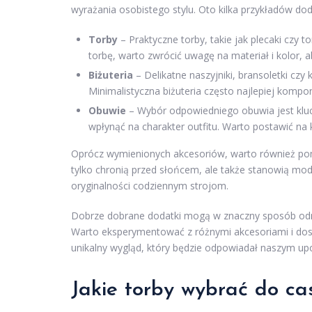
wyrażania osobistego stylu. Oto kilka przykładów do
Torby
– Praktyczne torby, takie jak plecaki czy t
torbę, warto zwrócić uwagę na materiał i kolor, 
Biżuteria
– Delikatne naszyjniki, bransoletki czy k
Minimalistyczna biżuteria często najlepiej kompo
Obuwie
– Wybór odpowiedniego obuwia jest kluc
wpłynąć na charakter outfitu. Warto postawić na k
Oprócz wymienionych akcesoriów, warto również pom
tylko chronią przed słońcem, ale także stanowią modn
oryginalności codziennym strojom.
Dobrze dobrane dodatki mogą w znaczny sposób odmieni
Warto eksperymentować z różnymi akcesoriami i dos
unikalny wygląd, który będzie odpowiadał naszym u
Jakie torby wybrać do ca