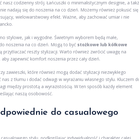
 nasz codzienny strój. Łańcuszki o minimalistycznym designie, a tak
etnie nadają się do noszenia na co dzień. Możemy również pokusić się
resujący, wielowarstwowy efekt. Ważne, aby zachować umiar i nie
gancko.
ówno stylowe, jak i wygodne. Świetnym wyborem będą małe,
ę do noszenia na co dzień. Mogą to być
stożkowe lub kółkowe
dą przytłaczać reszty stylizacji. Warto również zwrócić uwagę na
y, aby zapewnić komfort noszenia przez cały dzień.
czy zawieszki, które również mogą dodać stylizacji niezwykłego
ić nas z tłumu i dodać odwagi w wyrażaniu własnego stylu. Kluczem d
agi między prostotą a wyrazistością. W ten sposób każdy element
reślając naszą osobowość.
 odpowiednie do casualowego
sualowego stylu, podkreślając indywidualność i charakter całej