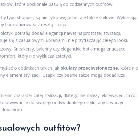
datków, które doskonale pasują do codziennych outfitów.
orby typu shopper, są nie tylko wygodne, ale także stylowe. Wybierają
aby harmonizowała z resztą stroju.
olczyki potrafią dodać elegancji nawet najprostszej stylizacji.
nuje się z casualowymi ubraniami, nie przytłaczając całego looku.
zowy. Sneakersy, baleriny czy eleganckie botki mogą znacząco
omfort, który nie wyklucza estetyki.
yśleć o dodatkach takich jak
okulary przeciwsłoneczne
, które nie
y element stylizacji. Czapki czy beanie także mogą dodać luzu i
ć charakter całej stylizacji, dlatego nie należy lekceważyć ich roli
tosowywać je do swojego indywidualnego stylu, aby stworzyć
podobaniom.
sualowych outfitów?