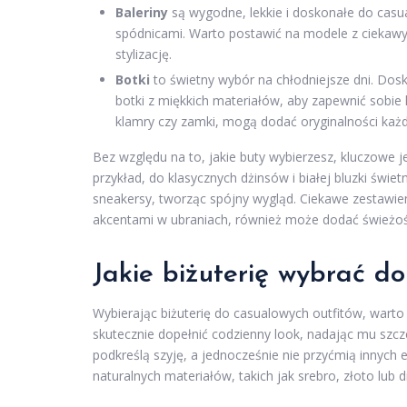
Baleriny
są wygodne, lekkie i doskonałe do casual
spódnicami. Warto postawić na modele z ciekawy
stylizację.
Botki
to świetny wybór na chłodniejsze dni. Dos
botki z miękkich materiałów, aby zapewnić sobie k
klamry czy zamki, mogą dodać oryginalności każ
Bez względu na to, jakie buty wybierzesz, kluczowe jes
przykład, do klasycznych dżinsów i białej bluzki świe
sneakersy, tworząc spójny wygląd. Ciekawe zestawien
akcentami w ubraniach, również może dodać świeżoś
Jakie biżuterię wybrać d
Wybierając biżuterię do casualowych outfitów, warto
skutecznie dopełnić codzienny look, nadając mu szc
podkreślą szyję, a jednocześnie nie przyćmią innyc
naturalnych materiałów, takich jak srebro, złoto lub