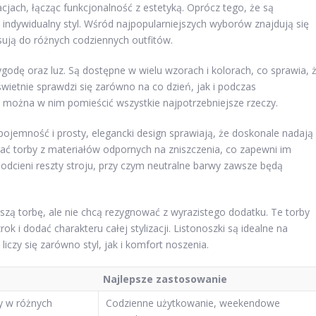
cjach, łącząc funkcjonalność z estetyką. Oprócz tego, że są
ndywidualny styl. Wśród najpopularniejszych wyborów znajdują się
asują do różnych codziennych outfitów.
godę oraz luz. Są dostępne w wielu wzorach i kolorach, co sprawia, 
ietnie sprawdzi się zarówno na co dzień, jak i podczas
można w nim pomieścić wszystkie najpotrzebniejsze rzeczy.
pojemność i prosty, elegancki design sprawiają, że doskonale nadają
rać torby z materiałów odpornych na zniszczenia, co zapewni im
odcieni reszty stroju, przy czym neutralne barwy zawsze będą
jszą torbę, ale nie chcą rezygnować z wyrazistego dodatku. Te torby
 i dodać charakteru całej stylizacji. Listonoszki są idealne na
iczy się zarówno styl, jak i komfort noszenia.
Najlepsze zastosowanie
y w różnych
Codzienne użytkowanie, weekendowe