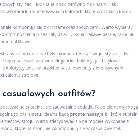
owych stylizacji. Można je nosić zarówno z dżinsami, jak i
mi wzorami lub w intensywnych kolorach, które urozmaicą każdą
konale komponują się z dżinsami oraz spódnicami. Warto wybierać
omfort noszenia przez cały dzień. Z kolei ciekawe detale, takie jak
demu outfitowi.
t, aby kolor i materiał były zgodne z resztą Twojej stylizacji. Na
tnie będą pasować zarówno eleganckie baleriny, jak i stylowe
ie kolorystyczne, na przykład pastelowe buty z intensywnymi
ci całemu strojowi.
o casualowych outfitów?
 postawić na subtelne, ale zauważalne dodatki. Takie elementy mogą
zególnego charakteru. Idealne będą
proste naszyjniki
, które subtelni
h elementów stroju. Warto zdecydować się na modele wykonane z
 drewno, które harmonijnie wkomponują się w casualowy styl.