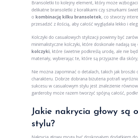
Bransoletki to kolejny element, który może wzbogacić
delikatne bransoletki z koralikami czy sznurkami świ
o
kombinację kilku bransoletek
, co stworzy inte
przesadzić z ilością, aby całość wyglądała lekko i ele
Kolczyki do casualowych stylizacji powinny być zar
minimalistyczne kolczyki, które doskonale nadają si
kolczyki
, które świetnie podkreślą urodę, ale nie bę
materiały, wybierając te, które są przyjazne dla skór
Nie można zapominać o detalach, takich jak broszki 
charakteru. Dobrze dobrana biżuteria potrafi wyróżn
sukcesu w casualowym stylu jest znalezienie równow
garderoby może razem tworzyć spójną całość, podk
Jakie nakrycia głowy są
stylu?
Nakrycia głowy mogą być doskonałym dodatkiem do ca