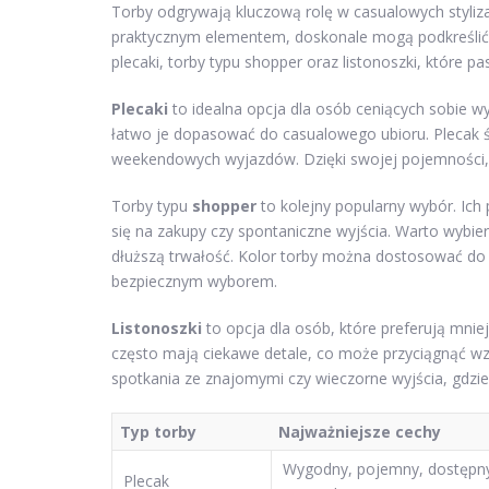
Torby odgrywają kluczową rolę w casualowych styliza
praktycznym elementem, doskonale mogą podkreślić i
plecaki, torby typu shopper oraz listonoszki, które p
Plecaki
to idealna opcja dla osób ceniących sobie wy
łatwo je dopasować do casualowego ubioru. Plecak św
weekendowych wyjazdów. Dzięki swojej pojemności, 
Torby typu
shopper
to kolejny popularny wybór. Ich 
się na zakupy czy spontaniczne wyjścia. Warto wybie
dłuższą trwałość. Kolor torby można dostosować do 
bezpiecznym wyborem.
Listonoszki
to opcja dla osób, które preferują mnie
często mają ciekawe detale, co może przyciągnąć wzrok
spotkania ze znajomymi czy wieczorne wyjścia, gdzie l
Typ torby
Najważniejsze cechy
Wygodny, pojemny, dostępn
Plecak