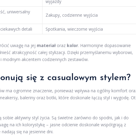
wyjazdy
ść, uniwersalny
Zakupy, codzienne wyjścia
ciekawych detali
Spotkania, wieczorne wyjścia
rócić uwagę na jej
materiał
oraz
kolor
. Harmonijne dopasowanie
eść atrakcyjność całej stylizacji. Dzięki przemyślanemu wyborowi,
ale i modnym akcentem codziennych zestawów.
ponują się z casualowym stylem?
tów ma ogromne znaczenie, ponieważ wpływa na ogólny komfort ora
eakersy, baleriny oraz botki, które doskonale łączą styl i wygodę. O
ą sobie aktywny styl życia. Są świetne zarówno do spodni, jak i do
wagę na ich kolorystykę – jasne odcienie doskonale współgrają z
 nadają się na jesienne dni.