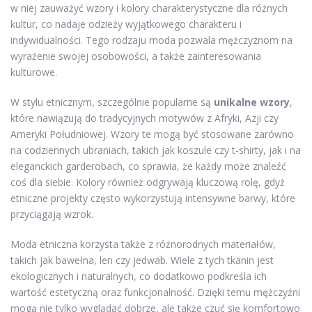
w niej zauważyć wzory i kolory charakterystyczne dla różnych
kultur, co nadaje odzieży wyjątkowego charakteru i
indywidualności. Tego rodzaju moda pozwala mężczyznom na
wyrażenie swojej osobowości, a także zainteresowania
kulturowe.
W stylu etnicznym, szczególnie popularne są
unikalne wzory
,
które nawiązują do tradycyjnych motywów z Afryki, Azji czy
Ameryki Południowej. Wzory te mogą być stosowane zarówno
na codziennych ubraniach, takich jak koszule czy t-shirty, jak i na
eleganckich garderobach, co sprawia, że każdy może znaleźć
coś dla siebie. Kolory również odgrywają kluczową rolę, gdyż
etniczne projekty często wykorzystują intensywne barwy, które
przyciągają wzrok.
Moda etniczna korzysta także z różnorodnych materiałów,
takich jak bawełna, len czy jedwab. Wiele z tych tkanin jest
ekologicznych i naturalnych, co dodatkowo podkreśla ich
wartość estetyczną oraz funkcjonalność. Dzięki temu mężczyźni
mogą nie tylko wyglądać dobrze, ale także czuć się komfortowo