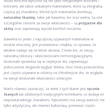
Moda etniczna wyróżnia się nie tylko nietypowymi wzorami i
kolorami, ale także unikalnymi materiałami, które są integralną
częścią jej charakteru. Wśród tych materiałów dominują
naturalne tkaniny
, takie jak bawełna, len oraz wełna. Są one
szczególnie cenione za swoje właściwości – są
przyjazne dla
skóry
oraz zapewniają wysoki komfort noszenia.
Bawełna to jeden z najczęściej używanych materiałów w
modzie etnicznej. Jest przewiewna i miękka, co sprawia, że
idealnie nadaje się na letnie ubrania. Z kolei len, ze swoją
naturalną teksturą i właściwościami termoregulacyjnymi,
doskonale sprawdza się w cieplejsze dni, zapewniając
jednocześnie elegancki wygląd. Wełna, choć mniej powszechna,
jest często używana w odzieży na chłodniejsze dni, ze względu
na swoje doskonałe właściwości izolacyjne.
Warto również zaznaczyć, że wiele z tych tkanin jest
ręcznie
tkanych
lub zdobionych tradycyjnymi technikami, co dodaje im
niepowtarzalnego charakteru. Rękodzieło ma swoją wartość nie
tylko artystyczną, ale również kulturową, ponieważ często