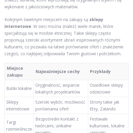
wykonane z jakościowych materiałów.
Kolejnym świetnym miejscem na zakupy są
sklepy
internetowe
. W sieci można znaleźć wiele marek, które
specjalizują się w modzie etnicznej. Takie sklepy często
proponują szeroki asortyment ubrań inspirowanych różnymi
kulturami, co pozwala na łatwe porównanie ofert i znalezienie
czegoś, co najlepiej odpowiada Twoim gustowi i potrzebom.
Miejsce
Najważniejsze cechy
Przykłady
zakupu
Oryginalność, wsparcie
Osiedlowe sklepy
Butiki lokalne
lokalnych projektantów
odzieżowe
Sklepy
Szeroki wybór, możliwość
Strony takie jak
internetowe
porównania ofert
Etsy, Zalando
Bezpośredni kontakt z
Festiwale
Targi
twórcami, unikalne
kulturowe, lokalne
rzemieślnicze
projekty
jarmarki