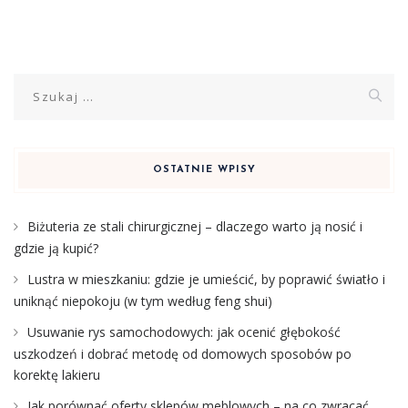
Szukaj:
OSTATNIE WPISY
Biżuteria ze stali chirurgicznej – dlaczego warto ją nosić i
gdzie ją kupić?
Lustra w mieszkaniu: gdzie je umieścić, by poprawić światło i
uniknąć niepokoju (w tym według feng shui)
Usuwanie rys samochodowych: jak ocenić głębokość
uszkodzeń i dobrać metodę od domowych sposobów po
korektę lakieru
Jak porównać oferty sklepów meblowych – na co zwracać