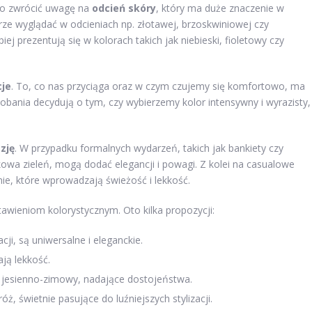
rto zwrócić uwagę na
odcień skóry
, który ma duże znaczenie w
ze wyglądać w odcieniach np. złotawej, brzoskwiniowej czy
j prezentują się w kolorach takich jak niebieski, fioletowy czy
cje
. To, co nas przyciąga oraz w czym czujemy się komfortowo, ma
obania decydują o tym, czy wybierzemy kolor intensywny i wyrazisty,
zję
. W przypadku formalnych wydarzeń, takich jak bankiety czy
lkowa zieleń, mogą dodać elegancji i powagi. Z kolei na casualowe
nie, które wprowadzają świeżość i lekkość.
tawieniom kolorystycznym. Oto kilka propozycji:
ji, są uniwersalne i eleganckie.
ją lekkość.
jesienno-zimowy, nadające dostojeństwa.
róż, świetnie pasujące do luźniejszych stylizacji.