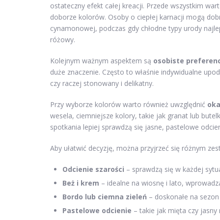
ostateczny efekt całej kreacji. Przede wszystkim wa
doborze kolorów. Osoby o ciepłej karnacji mogą dobr
cynamonowej, podczas gdy chłodne typy urody najlepie
różowy.
Kolejnym ważnym aspektem są
osobiste preferen
duże znaczenie. Często to właśnie indywidualne upod
czy raczej stonowany i delikatny.
Przy wyborze kolorów warto również uwzględnić
oka
wesela, ciemniejsze kolory, takie jak granat lub bute
spotkania lepiej sprawdzą się jasne, pastelowe odcie
Aby ułatwić decyzję, można przyjrzeć się różnym zes
Odcienie szarości
– sprawdzą się w każdej sytuac
Beż i krem
– idealne na wiosnę i lato, wprowadza
Bordo lub ciemna zieleń
– doskonałe na sezon 
Pastelowe odcienie
– takie jak mięta czy jasny 