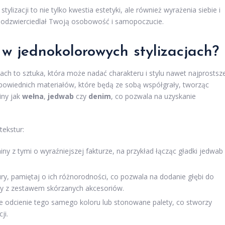
zacji to nie tylko kwestia estetyki, ale również wyrażenia siebie i
z, odzwierciedlał Twoją osobowość i samopoczucie.
 w jednokolorowych stylizacjach?
ach to sztuka, która może nadać charakteru i stylu nawet najprostsz
powiednich materiałów, które będą ze sobą współgrały, tworząc
iny jak
wełna
,
jedwab
czy
denim
, co pozwala na uzyskanie
ekstur:
iny z tymi o wyraźniejszej fakturze, na przykład łącząc gładki jedwab
ry, pamiętaj o ich różnorodności, co pozwala na dodanie głębi do
iany z zestawem skórzanych akcesoriów.
e odcienie tego samego koloru lub stonowane palety, co stworzy
ji.