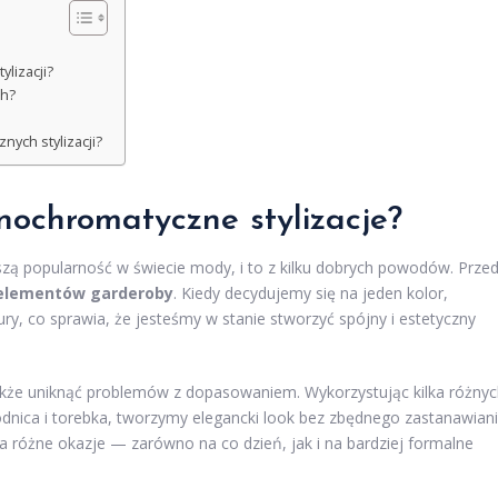
lizacji?
ch?
ych stylizacji?
nochromatyczne stylizacje?
zą popularność w świecie mody, i to z kilku dobrych powodów. Prze
h elementów garderoby
. Kiedy decydujemy się na jeden kolor,
ry, co sprawia, że jesteśmy w stanie stworzyć spójny i estetyczny
że uniknąć problemów z dopasowaniem. Wykorzystując kilka różnyc
dnica i torebka, tworzymy elegancki look bez zbędnego zastanawian
 na różne okazje — zarówno na co dzień, jak i na bardziej formalne