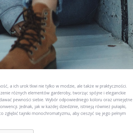
ść, a ich urok tkwi nie tylko w modzie, ale także w praktyczności.
zenie różnych elementów garderoby, tworząc spójne i eleganckie
dodawać pewności siebie. Wybór odpowiedniego koloru oraz umiejętne
nwencji. Jednak, jak w każdej dziedzinie, istnieją również pułapki,
o zgłębić tajniki monochromatyzmu, aby cieszyć się jego pełnym