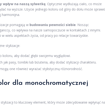
ny wpływ na naszą sylwetkę
. Optycznie wydłużają ciało, co może
lądać na wyższe. Użycie jednego koloru od góry do dołu może sprawić
j harmonijna.
lizacje pomagają w
budowaniu pewności siebie
. Nosząc
eleganccy, co wpływa na nasze samopoczucie w kontaktach z innymi.
w wielu aspektach życia, od pracy po relacje towarzyskie.
e stylizacje:
o koloru, aby dodać głębi swojemu wyglądowi.
jak pasy, torebki lub biżuteria, aby dodać stylizacji charakteru.
mogą one również wyrażać stylistyczną różnorodność.
olor dla monochromatycznej
ylizacji to kluczowy element, który może zdecydowanie wpłynąć n