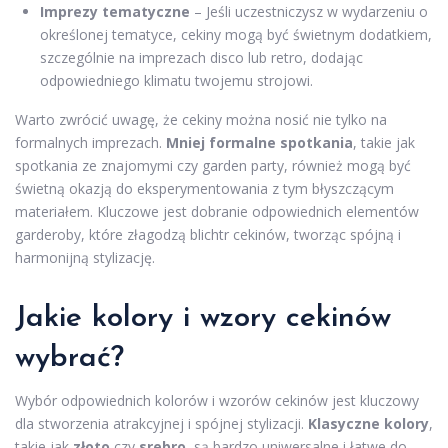
Imprezy tematyczne
– Jeśli uczestniczysz w wydarzeniu o
określonej tematyce, cekiny mogą być świetnym dodatkiem,
szczególnie na imprezach disco lub retro, dodając
odpowiedniego klimatu twojemu strojowi.
Warto zwrócić uwagę, że cekiny można nosić nie tylko na
formalnych imprezach.
Mniej formalne spotkania
, takie jak
spotkania ze znajomymi czy garden party, również mogą być
świetną okazją do eksperymentowania z tym błyszczącym
materiałem. Kluczowe jest dobranie odpowiednich elementów
garderoby, które złagodzą blichtr cekinów, tworząc spójną i
harmonijną stylizację.
Jakie kolory i wzory cekinów
wybrać?
Wybór odpowiednich kolorów i wzorów cekinów jest kluczowy
dla stworzenia atrakcyjnej i spójnej stylizacji.
Klasyczne kolory
,
takie jak
złoto
czy
srebro
, są bardzo uniwersalne i łatwe do