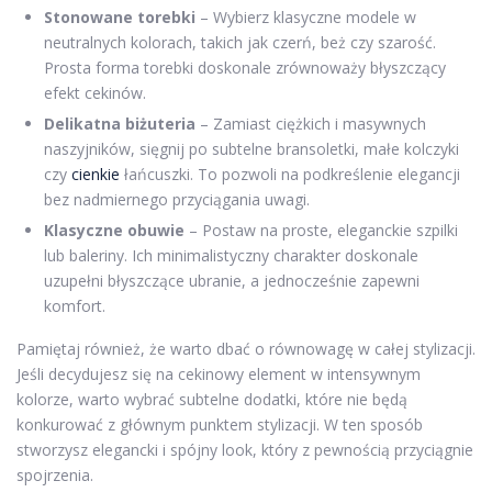
Stonowane torebki
– Wybierz klasyczne modele w
neutralnych kolorach, takich jak czerń, beż czy szarość.
Prosta forma torebki doskonale zrównoważy błyszczący
efekt cekinów.
Delikatna biżuteria
– Zamiast ciężkich i masywnych
naszyjników, sięgnij po subtelne bransoletki, małe kolczyki
czy
cienkie
łańcuszki. To pozwoli na podkreślenie elegancji
bez nadmiernego przyciągania uwagi.
Klasyczne obuwie
– Postaw na proste, eleganckie szpilki
lub baleriny. Ich minimalistyczny charakter doskonale
uzupełni błyszczące ubranie, a jednocześnie zapewni
komfort.
Pamiętaj również, że warto dbać o równowagę w całej stylizacji.
Jeśli decydujesz się na cekinowy element w intensywnym
kolorze, warto wybrać subtelne dodatki, które nie będą
konkurować z głównym punktem stylizacji. W ten sposób
stworzysz elegancki i spójny look, który z pewnością przyciągnie
spojrzenia.