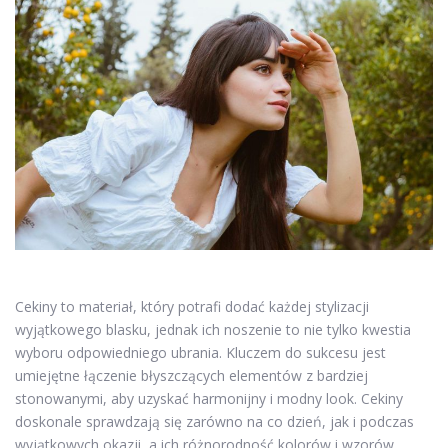
Cekiny to materiał, który potrafi dodać każdej stylizacji
wyjątkowego blasku, jednak ich noszenie to nie tylko kwestia
wyboru odpowiedniego ubrania. Kluczem do sukcesu jest
umiejętne łączenie błyszczących elementów z bardziej
stonowanymi, aby uzyskać harmonijny i modny look. Cekiny
doskonale sprawdzają się zarówno na co dzień, jak i podczas
wyjątkowych okazji, a ich różnorodność kolorów i wzorów