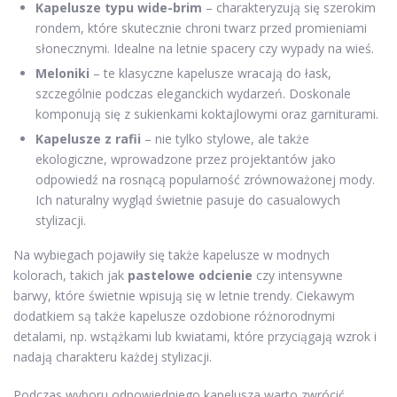
Kapelusze typu wide-brim
– charakteryzują się szerokim
rondem, które skutecznie chroni twarz przed promieniami
słonecznymi. Idealne na letnie spacery czy wypady na wieś.
Meloniki
– te klasyczne kapelusze wracają do łask,
szczególnie podczas eleganckich wydarzeń. Doskonale
komponują się z sukienkami koktajlowymi oraz garniturami.
Kapelusze z rafii
– nie tylko stylowe, ale także
ekologiczne, wprowadzone przez projektantów jako
odpowiedź na rosnącą popularność zrównoważonej mody.
Ich naturalny wygląd świetnie pasuje do casualowych
stylizacji.
Na wybiegach pojawiły się także kapelusze w modnych
kolorach, takich jak
pastelowe odcienie
czy intensywne
barwy, które świetnie wpisują się w letnie trendy. Ciekawym
dodatkiem są także kapelusze ozdobione różnorodnymi
detalami, np. wstążkami lub kwiatami, które przyciągają wzrok i
nadają charakteru każdej stylizacji.
Podczas wyboru odpowiedniego kapelusza warto zwrócić