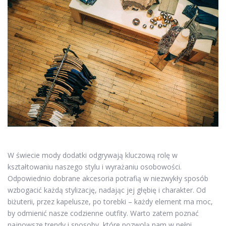
W świecie mody dodatki odgrywają kluczową rolę w
kształtowaniu naszego stylu i wyrażaniu osobowości.
Odpowiednio dobrane akcesoria potrafią w niezwykły sposób
wzbogacić każdą stylizację, nadając jej głębię i charakter. Od
biżuterii, przez kapelusze, po torebki – każdy element ma moc,
by odmienić nasze codzienne outfity. Warto zatem poznać
najnowsze trendy i sposoby, które pozwolą nam w pełni