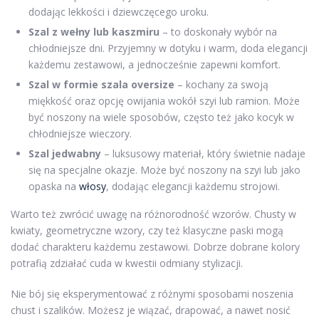
dodając lekkości i dziewczęcego uroku.
Szal z wełny lub kaszmiru
– to doskonały wybór na
chłodniejsze dni. Przyjemny w dotyku i warm, doda elegancji
każdemu zestawowi, a jednocześnie zapewni komfort.
Szal w formie szala oversize
– kochany za swoją
miękkość oraz opcję owijania wokół szyi lub ramion. Może
być noszony na wiele sposobów, często też jako kocyk w
chłodniejsze wieczory.
Szal jedwabny
– luksusowy materiał, który świetnie nadaje
się na specjalne okazje. Może być noszony na szyi lub jako
opaska na
włosy
, dodając elegancji każdemu strojowi.
Warto też zwrócić uwagę na różnorodność wzorów. Chusty w
kwiaty, geometryczne wzory, czy też klasyczne paski mogą
dodać charakteru każdemu zestawowi. Dobrze dobrane kolory
potrafią zdziałać cuda w kwestii odmiany stylizacji.
Nie bój się eksperymentować z różnymi sposobami noszenia
chust i szalików. Możesz je wiązać, drapować, a nawet nosić