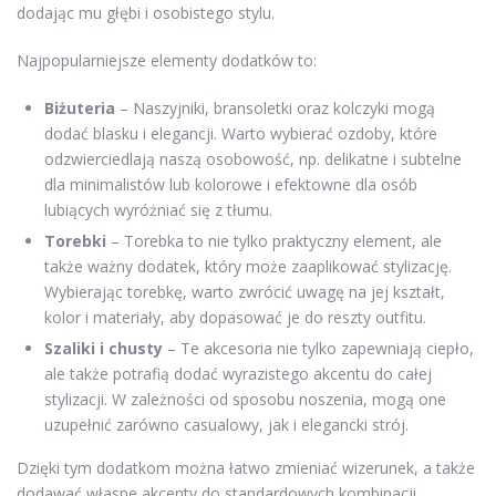
dodając mu głębi i osobistego stylu.
Najpopularniejsze elementy dodatków to:
Biżuteria
– Naszyjniki, bransoletki oraz kolczyki mogą
dodać blasku i elegancji. Warto wybierać ozdoby, które
odzwierciedlają naszą osobowość, np. delikatne i subtelne
dla minimalistów lub kolorowe i efektowne dla osób
lubiących wyróżniać się z tłumu.
Torebki
– Torebka to nie tylko praktyczny element, ale
także ważny dodatek, który może zaaplikować stylizację.
Wybierając torebkę, warto zwrócić uwagę na jej kształt,
kolor i materiały, aby dopasować je do reszty outfitu.
Szaliki i chusty
– Te akcesoria nie tylko zapewniają ciepło,
ale także potrafią dodać wyrazistego akcentu do całej
stylizacji. W zależności od sposobu noszenia, mogą one
uzupełnić zarówno casualowy, jak i elegancki strój.
Dzięki tym dodatkom można łatwo zmieniać wizerunek, a także
dodawać własne akcenty do standardowych kombinacji