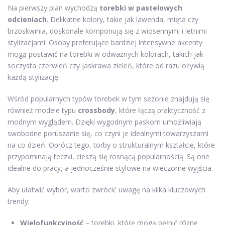
Na pierwszy plan wychodzą
torebki w pastelowych
odcieniach
. Delikatne kolory, takie jak lawenda, mięta czy
brzoskwinia, doskonale komponują się z wiosennymi i letnimi
stylizacjami. Osoby preferujące bardziej intensywne akcenty
mogą postawić na torebki w odważnych kolorach, takich jak
soczysta czerwień czy jaskrawa zieleń, które od razu ożywią
każdą stylizację.
Wśród popularnych typów torebek w tym sezonie znajdują się
również modele typu
crossbody
, które łączą praktyczność z
modnym wyglądem. Dzięki wygodnym paskom umożliwiają
swobodne poruszanie się, co czyni je idealnymi towarzyszami
na co dzień. Oprócz tego, torby o strukturalnym kształcie, które
przypominają teczki, cieszą się rosnącą popularnością. Są one
idealne do pracy, a jednocześnie stylowe na wieczorne wyjścia.
Aby ułatwić wybór, warto zwrócić uwagę na kilka kluczowych
trendy:
Wielofunkcyjność
– torebki, które mogą pełnić różne