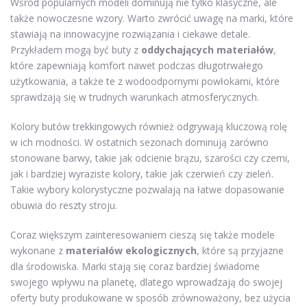
Wśród popularnych modeli dominują nie tylko klasyczne, ale
także nowoczesne wzory. Warto zwrócić uwagę na marki, które
stawiają na innowacyjne rozwiązania i ciekawe detale.
Przykładem mogą być buty z
oddychających materiałów
,
które zapewniają komfort nawet podczas długotrwałego
użytkowania, a także te z wodoodpornymi powłokami, które
sprawdzają się w trudnych warunkach atmosferycznych.
Kolory butów trekkingowych również odgrywają kluczową rolę
w ich modności. W ostatnich sezonach dominują zarówno
stonowane barwy, takie jak odcienie brązu, szarości czy czerni,
jak i bardziej wyraziste kolory, takie jak czerwień czy zieleń.
Takie wybory kolorystyczne pozwalają na łatwe dopasowanie
obuwia do reszty stroju.
Coraz większym zainteresowaniem cieszą się także modele
wykonane z
materiałów ekologicznych
, które są przyjazne
dla środowiska. Marki stają się coraz bardziej świadome
swojego wpływu na planetę, dlatego wprowadzają do swojej
oferty buty produkowane w sposób zrównoważony, bez użycia