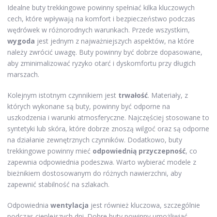
Idealne buty trekkingowe powinny spełniać kilka kluczowych
cech, które wpływają na komfort i bezpieczeństwo podczas
wędrówek w różnorodnych warunkach. Przede wszystkim,
wygoda
jest jednym z najważniejszych aspektów, na które
należy zwrócić uwagę. Buty powinny być dobrze dopasowane,
aby zminimalizować ryzyko otarć i dyskomfortu przy długich
marszach.
Kolejnym istotnym czynnikiem jest
trwałość
. Materiały, z
których wykonane są buty, powinny być odporne na
uszkodzenia i warunki atmosferyczne. Najczęściej stosowane to
syntetyki lub skóra, które dobrze znoszą wilgoć oraz są odporne
na działanie zewnętrznych czynników. Dodatkowo, buty
trekkingowe powinny mieć
odpowiednią przyczepność
, co
zapewnia odpowiednia podeszwa. Warto wybierać modele z
bieżnikiem dostosowanym do różnych nawierzchni, aby
zapewnić stabilność na szlakach.
Odpowiednia
wentylacja
jest również kluczowa, szczególnie
podczas cieplejszych dni. Dobre buty powinny umożliwiać