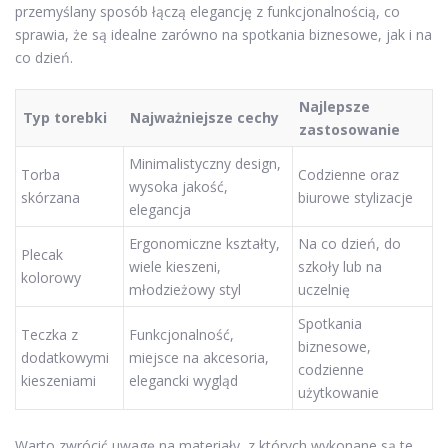
przemyślany sposób łączą elegancję z funkcjonalnością, co
sprawia, że są idealne zarówno na spotkania biznesowe, jak i na
co dzień.
Najlepsze
Typ torebki
Najważniejsze cechy
zastosowanie
Minimalistyczny design,
Torba
Codzienne oraz
wysoka jakość,
skórzana
biurowe stylizacje
elegancja
Ergonomiczne kształty,
Na co dzień, do
Plecak
wiele kieszeni,
szkoły lub na
kolorowy
młodzieżowy styl
uczelnię
Spotkania
Teczka z
Funkcjonalność,
biznesowe,
dodatkowymi
miejsce na akcesoria,
codzienne
kieszeniami
elegancki wygląd
użytkowanie
Warto zwrócić uwagę na materiały, z których wykonane są te