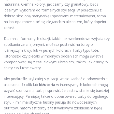
naturalna. Ciemne kolory, jak czarny czy granatowy, będą
idealnym wyborem do formalnych stylizacji. W połączeniu z
dobrze skrojoną marynarką i spodniami materiałowymi, torba
na laptopa może stać się eleganckim akcentem, który dopełni
całość.
Dla mniej formalnych okazji, takich jak weekendowe wyjścia czy
spotkania ze znajomymi, możesz postawić na torby o
luźniejszym kroju lub w jasnych kolorach. Torby typu tote,
listonoszki czy plecaki w modnych odcieniach mogą świetnie
komponować się z casualowymi ubraniami, takimi jak dżinsy, t-
shirty czy luźne swetry.
Aby podkreślić styl całej stylizacji, warto zadbać o odpowiednie
akcesoria.
Szalik
lub
biżuteria
w intensywnych kolorach mogą
ożywić stonowaną torbę i sprawić, że zestaw stanie się bardziej
interesujący. Pamiętaj także o dopasowaniu torby do ogólnego
stylu – minimalistyczne fasony pasują do nowoczesnych
outfitów, natomiast torby z festiwalowym zdobieniem będą
idealne do luźnych stylizacji.