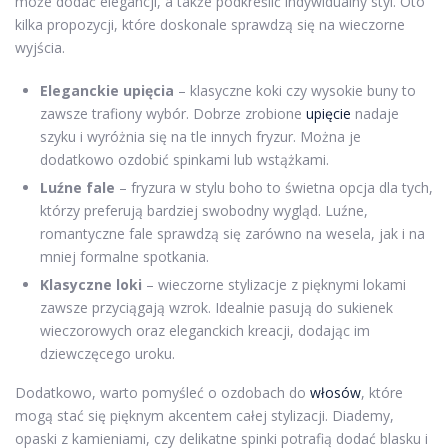
może dodać elegancji, a także podkreślić indywidualny styl. Oto
kilka propozycji, które doskonale sprawdzą się na wieczorne
wyjścia.
Eleganckie upięcia
– klasyczne koki czy wysokie buny to
zawsze trafiony wybór. Dobrze zrobione
upięcie
nadaje
szyku i wyróżnia się na tle innych fryzur. Można je
dodatkowo ozdobić spinkami lub wstążkami.
Luźne fale
– fryzura w stylu boho to świetna opcja dla tych,
którzy preferują bardziej swobodny wygląd. Luźne,
romantyczne fale sprawdzą się zarówno na wesela, jak i na
mniej formalne spotkania.
Klasyczne loki
– wieczorne stylizacje z pięknymi lokami
zawsze przyciągają wzrok. Idealnie pasują do sukienek
wieczorowych oraz eleganckich kreacji, dodając im
dziewczęcego uroku.
Dodatkowo, warto pomyśleć o ozdobach do
włosów
, które
mogą stać się pięknym akcentem całej stylizacji. Diademy,
opaski z kamieniami, czy delikatne spinki potrafią dodać blasku i