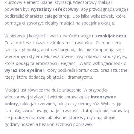
kluczowy element udanej stylizacji. Wieczorowy makijaż
powinien być
wyrazisty
i
efektowny
, aby przyciągnąć uwagę i
podkreślić charakter całego stroju. Oto kilka wskazówek, które
pomogą ci stworzyć idealny makijaż na specjalną okazję.
W pierwszej kolejności warto zwrócić uwagę na
makijaż oczu
.
Tutaj możesz zaszaleć z kolorami i trwałością. Ciemne cienie,
takie jak głęboki granat czy burgund, idealnie komponują się z
wieczornym stylem. Możesz również wypróbować smoky eyes,
które dodają tajemniczości i elegancji. Warto wzbogacić look o
wyraziste eyeliner
, który podkreśli kontur oczu oraz sztuczne
rzęsy, które dodadzą objętości i dramatyzmu.
Makijaż ust również ma duże znaczenie. W przypadku
wieczorowej stylizacji świetnie sprawdzą się
intensywne
kolory
, takie jak czerwień, fuksja czy ciemny róż. Wybierając
szminkę, zwróć uwagę na jej trwałość – tutaj najlepiej sprawdzą
się produkty matowe lub płynne, które wytrzymają długie
godziny noszenia bez konieczności poprawek.